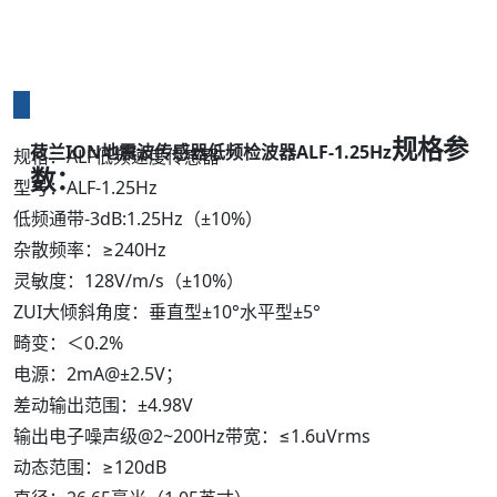
规格参
荷兰ION地震波传感器低频检波器ALF-1.25Hz
规格：ALF低频速度传感器
数：
型号：ALF-1.25Hz
低频通带-3dB:1.25Hz（±10%）
杂散频率：≥240Hz
灵敏度：128V/m/s（±10%）
ZUI大倾斜角度：垂直型±10°水平型±5°
畸变：＜0.2%
电源：2mA@±2.5V；
差动输出范围：±4.98V
输出电子噪声级@2~200Hz带宽：≤1.6uVrms
动态范围：≥120dB