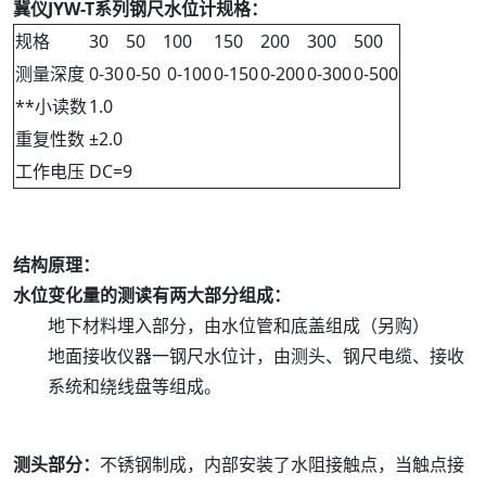
冀仪JYW-T系列钢尺水位计规格：
规格
30
50
100
150
200
300
500
测量深度
0-30
0-50
0-100
0-150
0-200
0-300
0-500
**小读数
1.0
重复性数
±2.0
工作电压
DC=9
结构原理：
水位变化量的测读有两大部分组成：
地下材料埋入部分，由水位管和底盖组成（另购）
地面接收仪器一钢尺水位计，由测头、钢尺电缆、接收
系统和绕线盘等组成。
测头部分：
不锈钢制成，内部安装了水阻接触点，当触点接