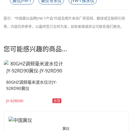
冀仪JYW-T
冀仪寻水仪
JYW-T探水仪
提示：“中国冀仪品牌JYW-T产品”内容及图片来自厂商官网、翻译或互联网引用
等，内容仅供参考，以最终签订合同为准，如有差错或异议可联系我们更改。
您可能感兴趣的商品...
80GHZ调频毫米波水位计JY-
92RD90冀仪
自营
JY-92RD90
冀仪